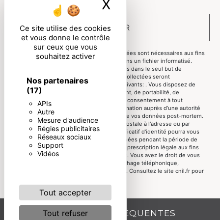
X
Masquer le ban
ENVOYER
Ce site utilise des cookies
et vous donne le contrôle
sur ceux que vous
** Les données personnelles communiquées sont nécessaires aux fins
souhaitez activer
de vous contacter et sont enregistrées dans un fichier informatisé.
Elles sont destinées à et ses sous-traitants dans le seul but de
répondre à votre message. Les données collectées seront
Nos partenaires
communiquées aux seuls destinataires suivants: . Vous disposez de
(17)
droits d’accès, de rectification, d’effacement, de portabilité, de
limitation, d’opposition, de retrait de votre consentement à tout
APIs
moment et du droit d’introduire une réclamation auprès d’une autorité
Autre
de contrôle, ainsi que d’organiser le sort de vos données post-mortem.
Mesure d'audience
Vous pouvez exercer ces droits par voie postale à l'adresse ou par
Régies publicitaires
courrier électronique à l'adresse . Un justificatif d'identité pourra vous
Réseaux sociaux
être demandé. Nous conservons vos données pendant la période de
Support
prise de contact puis pendant la durée de prescription légale aux fins
Vidéos
probatoires et de gestion des contentieux. Vous avez le droit de vous
inscrire sur la liste d'opposition au démarchage téléphonique,
disponible à cette adresse:
Bloctel.gouv.fr
. Consultez le site cnil.fr pour
plus d’informations sur vos droits.
Tout accepter
RECHERCHES FRÉQUENTES
Tout refuser