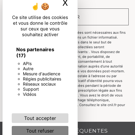
X
Masquer le ban
ENVOYER
Ce site utilise des cookies
et vous donne le contrôle
sur ceux que vous
** Les données personnelles communiquées sont nécessaires aux fins
souhaitez activer
de vous contacter et sont enregistrées dans un fichier informatisé.
Elles sont destinées à et ses sous-traitants dans le seul but de
répondre à votre message. Les données collectées seront
Nos partenaires
communiquées aux seuls destinataires suivants: . Vous disposez de
(17)
droits d’accès, de rectification, d’effacement, de portabilité, de
limitation, d’opposition, de retrait de votre consentement à tout
APIs
moment et du droit d’introduire une réclamation auprès d’une autorité
Autre
de contrôle, ainsi que d’organiser le sort de vos données post-mortem.
Mesure d'audience
Vous pouvez exercer ces droits par voie postale à l'adresse ou par
Régies publicitaires
courrier électronique à l'adresse . Un justificatif d'identité pourra vous
Réseaux sociaux
être demandé. Nous conservons vos données pendant la période de
Support
prise de contact puis pendant la durée de prescription légale aux fins
Vidéos
probatoires et de gestion des contentieux. Vous avez le droit de vous
inscrire sur la liste d'opposition au démarchage téléphonique,
disponible à cette adresse:
Bloctel.gouv.fr
. Consultez le site cnil.fr pour
plus d’informations sur vos droits.
Tout accepter
RECHERCHES FRÉQUENTES
Tout refuser