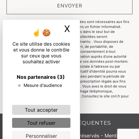
ENVOYER
** Les données personnelles communiquées sont nécessaires aux fins
X
Masquer le ban
de vous contacter et sont enregistrées dans un fichier informatisé.
Elles sont destinées à et ses sous-traitants dans le seul but de
répondre à votre message. Les données collectées seront
communiquées aux seuls destinataires suivants: . Vous disposez de
Ce site utilise des cookies
droits d’accès, de rectification, d’effacement, de portabilité, de
et vous donne le contrôle
limitation, d’opposition, de retrait de votre consentement à tout
sur ceux que vous
moment et du droit d’introduire une réclamation auprès d’une autorité
souhaitez activer
de contrôle, ainsi que d’organiser le sort de vos données post-mortem.
Vous pouvez exercer ces droits par voie postale à l'adresse ou par
courrier électronique à l'adresse . Un justificatif d'identité pourra vous
Nos partenaires
(3)
être demandé. Nous conservons vos données pendant la période de
prise de contact puis pendant la durée de prescription légale aux fins
Mesure d'audience
probatoires et de gestion des contentieux. Vous avez le droit de vous
inscrire sur la liste d'opposition au démarchage téléphonique,
disponible à cette adresse:
Bloctel.gouv.fr
. Consultez le site cnil.fr pour
plus d’informations sur vos droits.
Tout accepter
RECHERCHES FRÉQUENTES
Tout refuser
©
Vistalid
- 2026 - Tous droits réservés -
Mentions
Personnaliser