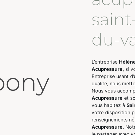
saint
du-v
L’entreprise
Hélèn
Acupressure
, si 
Entreprise usant d’
qualité, nous metto
Nous vous accompa
Acupressure
et so
vous habitez à
Sai
votre disposition 
renseignements néc
Acupressure
. Not
le partager avec v