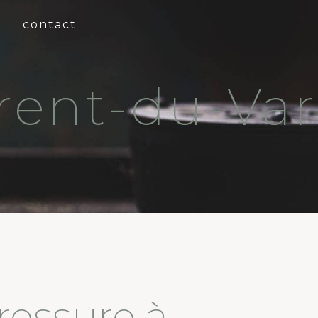
contact
rent-du-Var
ressure à