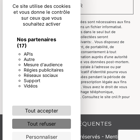
ENVOYER
Ce site utilise des cookies
et vous donne le contrôle
sur ceux que vous
** Les données personnelles communiquées sont nécessaires aux fins
souhaitez activer
de vous contacter et sont enregistrées dans un fichier informatisé.
Elles sont destinées à et ses sous-traitants dans le seul but de
répondre à votre message. Les données collectées seront
Nos partenaires
communiquées aux seuls destinataires suivants: . Vous disposez de
(17)
droits d’accès, de rectification, d’effacement, de portabilité, de
limitation, d’opposition, de retrait de votre consentement à tout
APIs
moment et du droit d’introduire une réclamation auprès d’une autorité
Autre
de contrôle, ainsi que d’organiser le sort de vos données post-mortem.
Mesure d'audience
Vous pouvez exercer ces droits par voie postale à l'adresse ou par
Régies publicitaires
courrier électronique à l'adresse . Un justificatif d'identité pourra vous
Réseaux sociaux
être demandé. Nous conservons vos données pendant la période de
Support
prise de contact puis pendant la durée de prescription légale aux fins
Vidéos
probatoires et de gestion des contentieux. Vous avez le droit de vous
inscrire sur la liste d'opposition au démarchage téléphonique,
disponible à cette adresse:
Bloctel.gouv.fr
. Consultez le site cnil.fr pour
plus d’informations sur vos droits.
Tout accepter
RECHERCHES FRÉQUENTES
Tout refuser
©
Vistalid
- 2026 - Tous droits réservés -
Mentions
Personnaliser