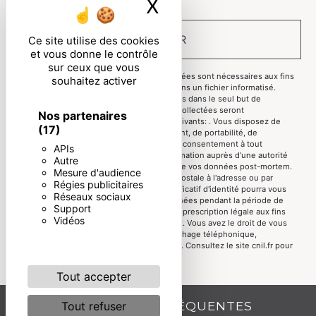
X
Masquer le ban
ENVOYER
Ce site utilise des cookies
et vous donne le contrôle
sur ceux que vous
** Les données personnelles communiquées sont nécessaires aux fins
souhaitez activer
de vous contacter et sont enregistrées dans un fichier informatisé.
Elles sont destinées à et ses sous-traitants dans le seul but de
répondre à votre message. Les données collectées seront
Nos partenaires
communiquées aux seuls destinataires suivants: . Vous disposez de
(17)
droits d’accès, de rectification, d’effacement, de portabilité, de
limitation, d’opposition, de retrait de votre consentement à tout
APIs
moment et du droit d’introduire une réclamation auprès d’une autorité
Autre
de contrôle, ainsi que d’organiser le sort de vos données post-mortem.
Mesure d'audience
Vous pouvez exercer ces droits par voie postale à l'adresse ou par
Régies publicitaires
courrier électronique à l'adresse . Un justificatif d'identité pourra vous
Réseaux sociaux
être demandé. Nous conservons vos données pendant la période de
Support
prise de contact puis pendant la durée de prescription légale aux fins
Vidéos
probatoires et de gestion des contentieux. Vous avez le droit de vous
inscrire sur la liste d'opposition au démarchage téléphonique,
disponible à cette adresse:
Bloctel.gouv.fr
. Consultez le site cnil.fr pour
plus d’informations sur vos droits.
Tout accepter
RECHERCHES FRÉQUENTES
Tout refuser